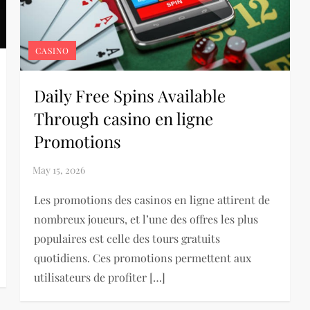
CASINO
Daily Free Spins Available
Through casino en ligne
Promotions
Les promotions des casinos en ligne attirent de
nombreux joueurs, et l’une des offres les plus
populaires est celle des tours gratuits
quotidiens. Ces promotions permettent aux
utilisateurs de profiter […]