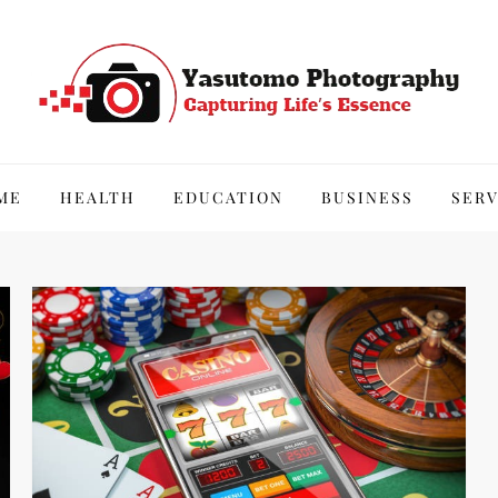
hy
ME
HEALTH
EDUCATION
BUSINESS
SERV