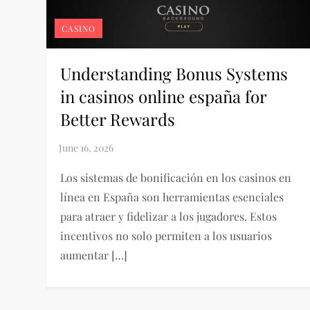
CASINO
Understanding Bonus Systems
in casinos online españa for
Better Rewards
Los sistemas de bonificación en los casinos en
línea en España son herramientas esenciales
para atraer y fidelizar a los jugadores. Estos
incentivos no solo permiten a los usuarios
aumentar […]