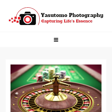
Skip
to
content
Yasutomo Photography
Capturing Life's Essence