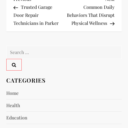
P
Post
Post
Trusted Garage
Common Daily
o
Door Repair
Behaviors That Disrupt
Technicians in Parker
Physical Wellness
s
t
Search
n
for:
a
v
CATEGORIES
i
Home
Health
g
Education
a