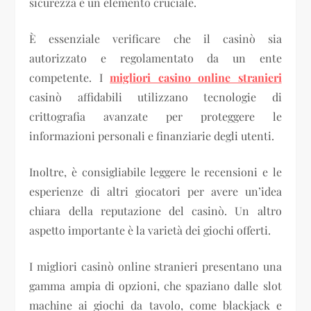
sicurezza è un elemento cruciale.
È essenziale verificare che il casinò sia
autorizzato e regolamentato da un ente
competente. I
migliori casino online stranieri
casinò affidabili utilizzano tecnologie di
crittografia avanzate per proteggere le
informazioni personali e finanziarie degli utenti.
Inoltre, è consigliabile leggere le recensioni e le
esperienze di altri giocatori per avere un’idea
chiara della reputazione del casinò. Un altro
aspetto importante è la varietà dei giochi offerti.
I migliori casinò online stranieri presentano una
gamma ampia di opzioni, che spaziano dalle slot
machine ai giochi da tavolo, come blackjack e