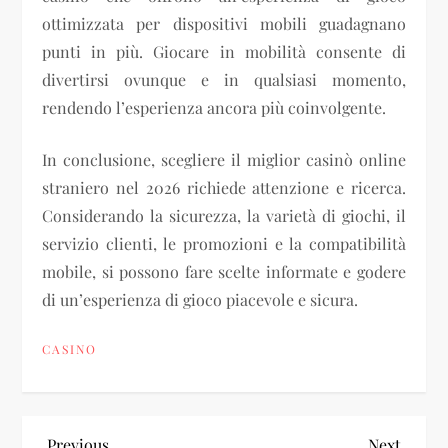
ottimizzata per dispositivi mobili guadagnano
punti in più. Giocare in mobilità consente di
divertirsi ovunque e in qualsiasi momento,
rendendo l’esperienza ancora più coinvolgente.
In conclusione, scegliere il miglior casinò online
straniero nel 2026 richiede attenzione e ricerca.
Considerando la sicurezza, la varietà di giochi, il
servizio clienti, le promozioni e la compatibilità
mobile, si possono fare scelte informate e godere
di un’esperienza di gioco piacevole e sicura.
CASINO
Previous
Next
Previous
Next