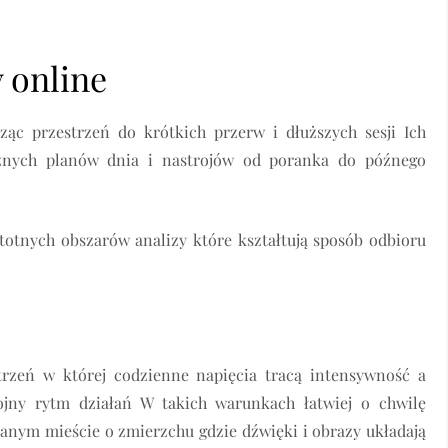
 online
ąc przestrzeń do krótkich przerw i dłuższych sesji Ich
óżnych planów dnia i nastrojów od poranka do późnego
otnych obszarów analizy które kształtują sposób odbioru
trzeń w której codzienne napięcia tracą intensywność a
ojny rytm działań W takich warunkach łatwiej o chwilę
anym mieście o zmierzchu gdzie dźwięki i obrazy układają