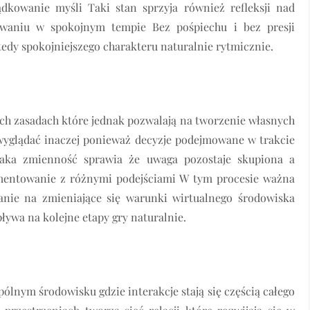
dkowanie myśli Taki stan sprzyja również refleksji nad
waniu w spokojnym tempie Bez pośpiechu i bez presji
y spokojniejszego charakteru naturalnie rytmicznie.
ych zasadach które jednak pozwalają na tworzenie własnych
 wyglądać inaczej ponieważ decyzje podejmowane w trakcie
Taka zmienność sprawia że uwaga pozostaje skupiona a
ymentowanie z różnymi podejściami W tym procesie ważna
wanie na zmieniające się warunki wirtualnego środowiska
ywa na kolejne etapy gry naturalnie.
ólnym środowisku gdzie interakcje stają się częścią całego