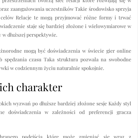
przestrzeniach tworzą sieć relacji które rozwijają się w
 oraz zaangażowania uczestników Takie środowisko sprzyja
celów Relacje te mogą przyjmować różne formy i trwać
świadczenie staje się bardziej złożone i wielowymiarowe w
 w dłuższej perspektywie.
różnorodne mogą być doświadczenia w świecie gier online
b spędzania czasu Taka struktura pozwala na swobodne
ywki w codziennym życiu naturalnie spokojnie.
 ich charakter
bkich wyzwań po dłuższe bardziej złożone sesje Każdy styl
e doświadczenia w zależności od preferencji gracza
branego podejścia które może zmieniać się wraz z