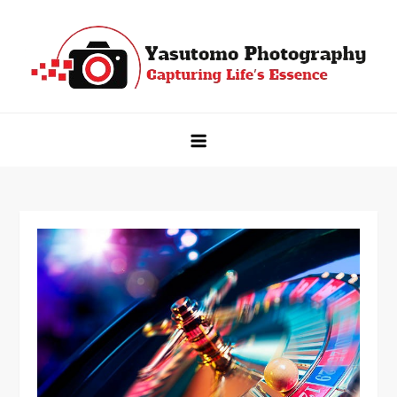
Skip
to
content
Yasutomo Photography
Capturing Life's Essence