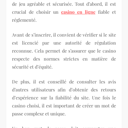
de jeu agréable et sécurisée. Tout d’abord, il est
crucial de choisir un
casino en ligne
fiable et
réglementé.
Avant de s’inscrire, il convient de vérifier si le site
est licencié par une autorité de régulation
reconnue. Cela permet de s’assurer que le casino
respecte des normes strictes en matière de
sécurité et d’équité.
De plus, il est conseillé de consulter les avis
d’autres utilisateurs afin d’obtenir des retours
d’expérience sur la fiabilité du site. Une fois le
casino choisi, il est important de créer un mot de
passe complexe et unique.