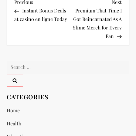
P
Previous
Next
Previous
Next
Post
Post
Instant Bonus Deals
Premium That Time I
o
at casino en ligne Today
Got Reincarnated As A
Slime Merch for Every
s
Fan
t
n
Search
a
for:
v
CATEGORIES
i
Home
g
Health
a