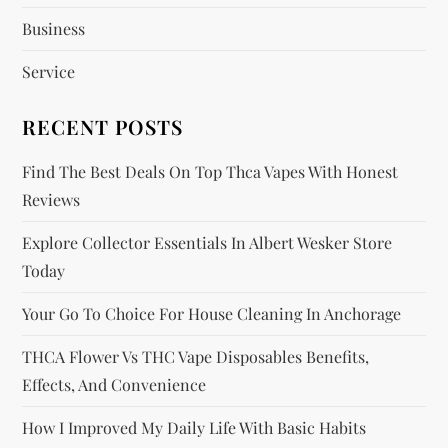
a
Business
t
Service
i
RECENT POSTS
o
Find The Best Deals On Top Thca Vapes With Honest
n
Reviews
Explore Collector Essentials In Albert Wesker Store
Today
Your Go To Choice For House Cleaning In Anchorage
THCA Flower Vs THC Vape Disposables Benefits,
Effects, And Convenience
How I Improved My Daily Life With Basic Habits