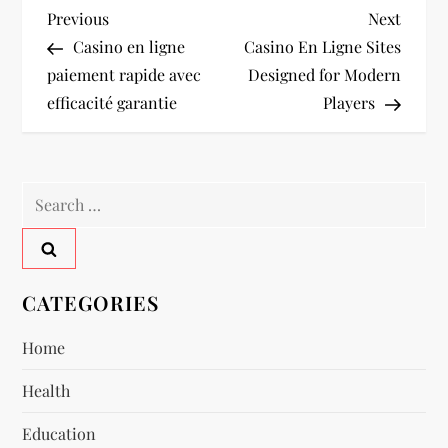
P
Previous
Next
Previous
Next
Post
Post
Casino en ligne
Casino En Ligne Sites
o
paiement rapide avec
Designed for Modern
efficacité garantie
Players
s
t
Search
n
for:
a
v
CATEGORIES
i
Home
Health
g
Education