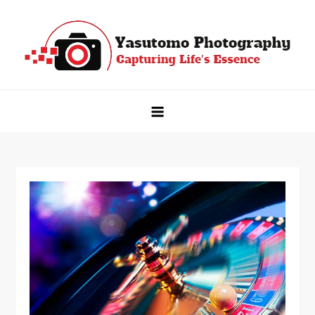
Skip
to
content
Yasutomo Photography
Capturing Life's Essence