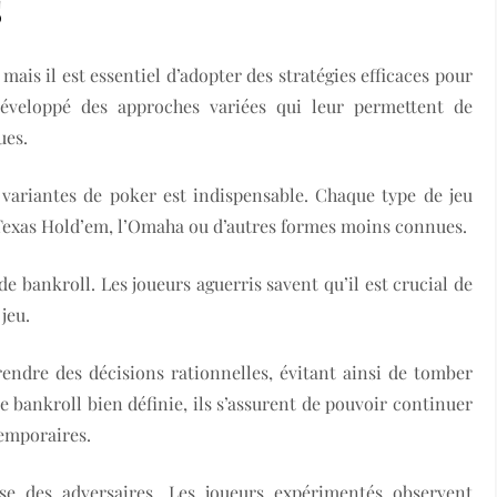
s
ais il est essentiel d’adopter des stratégies efficaces pour
éveloppé des approches variées qui leur permettent de
ues.
variantes de poker est indispensable. Chaque type de jeu
e Texas Hold’em, l’Omaha ou d’autres formes moins connues.
de bankroll. Les joueurs aguerris savent qu’il est crucial de
jeu.
endre des décisions rationnelles, évitant ainsi de tomber
e bankroll bien définie, ils s’assurent de pouvoir continuer
temporaires.
yse des adversaires. Les joueurs expérimentés observent