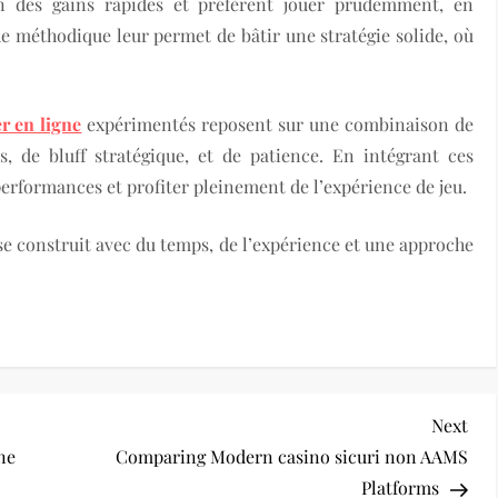
ion des gains rapides et préfèrent jouer prudemment, en
e méthodique leur permet de bâtir une stratégie solide, où
r en ligne
expérimentés reposent sur une combinaison de
s, de bluff stratégique, et de patience. En intégrant ces
performances et profiter pleinement de l’expérience de jeu.
 se construit avec du temps, de l’expérience et une approche
Nex
Next
Pos
ne
Comparing Modern casino sicuri non AAMS
Platforms