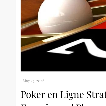
Poker en Ligne Stra