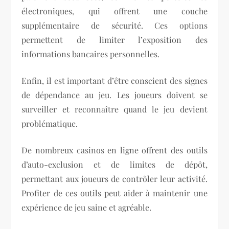
électroniques, qui offrent une couche
supplémentaire de sécurité. Ces options
permettent de limiter l’exposition des
informations bancaires personnelles.
Enfin, il est important d’être conscient des signes
de dépendance au jeu. Les joueurs doivent se
surveiller et reconnaître quand le jeu devient
problématique.
De nombreux casinos en ligne offrent des outils
d’auto-exclusion et de limites de dépôt,
permettant aux joueurs de contrôler leur activité.
Profiter de ces outils peut aider à maintenir une
expérience de jeu saine et agréable.