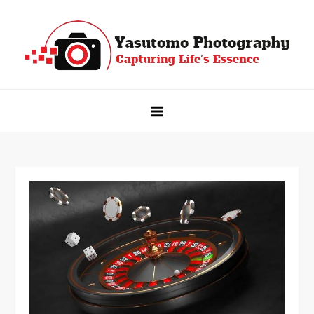
Skip
to
content
Yasutomo Photography
Capturing Life's Essence