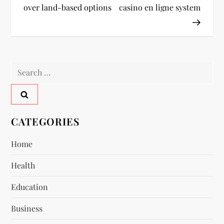
over land-based options
casino en ligne system
s
t
n
Search
a
for:
v
CATEGORIES
i
Home
g
Health
a
Education
t
Business