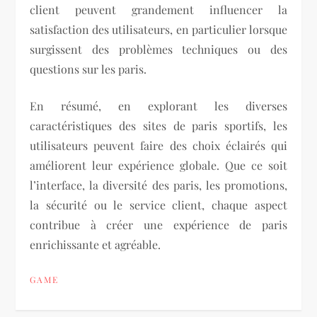
client peuvent grandement influencer la
satisfaction des utilisateurs, en particulier lorsque
surgissent des problèmes techniques ou des
questions sur les paris.
En résumé, en explorant les diverses
caractéristiques des sites de paris sportifs, les
utilisateurs peuvent faire des choix éclairés qui
améliorent leur expérience globale. Que ce soit
l’interface, la diversité des paris, les promotions,
la sécurité ou le service client, chaque aspect
contribue à créer une expérience de paris
enrichissante et agréable.
GAME