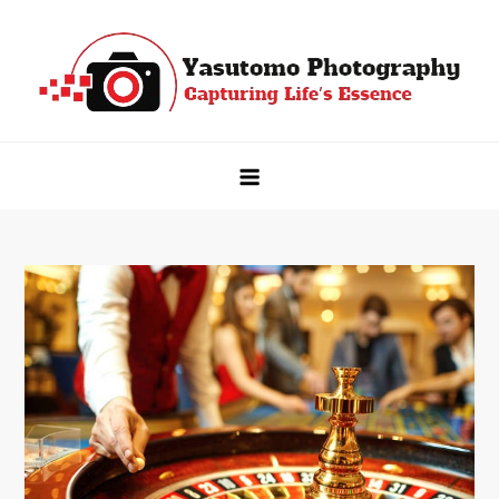
Skip
to
content
Yasutomo Photography
Capturing Life's Essence