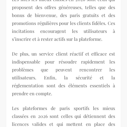
proposent des offres généreuses, telles que des
bonus de bienvenue, des paris gratuits et des
promotions régulières pour les clients fidèles. Ces
incitations encouragent les utilisateurs à
s’inscrire et à rester actifs sur la plateforme.
De plus, un service client réactif et efficace est
indispensable pour résoudre rapidement les
problèmes que peuvent rencontrer les
utilisateurs. Enfin, la sécurité et la
réglementation sont des éléments essentiels à
prendre en compte.
Les plateformes de paris sportifs les mieux
classées en 2026 sont celles qui détiennent des
licences valides et qui mettent en place des