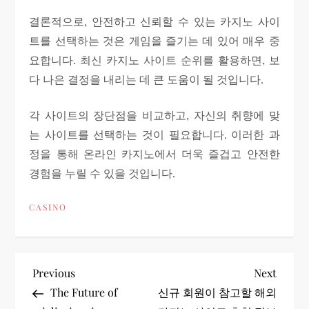
결론적으로, 안전하고 신뢰할 수 있는 카지노 사이
트를 선택하는 것은 게임을 즐기는 데 있어 매우 중
요합니다. 최신 카지노 사이트 순위를 활용하면, 보
다 나은 결정을 내리는 데 큰 도움이 될 것입니다.
각 사이트의 장단점을 비교하고, 자신의 취향에 맞
는 사이트를 선택하는 것이 필요합니다. 이러한 과
정을 통해 온라인 카지노에서 더욱 즐겁고 안전한
경험을 누릴 수 있을 것입니다.
CASINO
P
Previous
Next
Previous
Next
Post
Post
The Future of
신규 회원이 참고할 해외