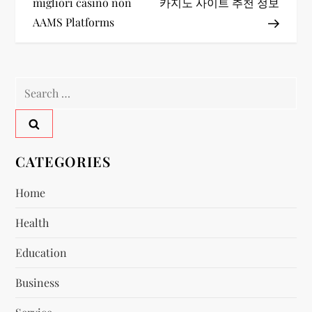
o
migliori casino non
카지노 사이트 추천 정보
AAMS Platforms
s
t
Search
n
for:
a
v
CATEGORIES
i
Home
Health
g
Education
a
Business
t