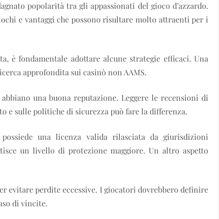
gnato popolarità tra gli appassionati del gioco d’azzardo.
chi e vantaggi che possono risultare molto attraenti per i
ita, è fondamentale adottare alcune strategie efficaci. Una
 ricerca approfondita sui casinò non AAMS.
e abbiano una buona reputazione. Leggere le recensioni di
o e sulle politiche di sicurezza può fare la differenza.
ò possiede una licenza valida rilasciata da giurisdizioni
isce un livello di protezione maggiore. Un altro aspetto
er evitare perdite eccessive. I giocatori dovrebbero definire
so di vincite.