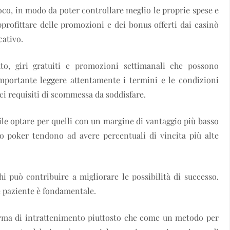
gioco, in modo da poter controllare meglio le proprie spese e
profittare delle promozioni e dei bonus offerti dai casinò
cativo.
to, giri gratuiti e promozioni settimanali che possono
 importante leggere attentamente i termini e le condizioni
rci requisiti di scommessa da soddisfare.
abile optare per quelli con un margine di vantaggio più basso
eo poker tendono ad avere percentuali di vincita più alte
hi può contribuire a migliorare le possibilità di successo.
e paziente è fondamentale.
orma di intrattenimento piuttosto che come un metodo per