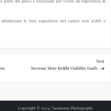
o parte del gioco è essenziale per vivere un’esperienza di
o ottimizzare le loro esperienze nei casinò non AAMS e
Nex
Next
Pos
 en
Increase More Reddit Visibility Easily
Copyright © 2024 | Yasutomo Photography