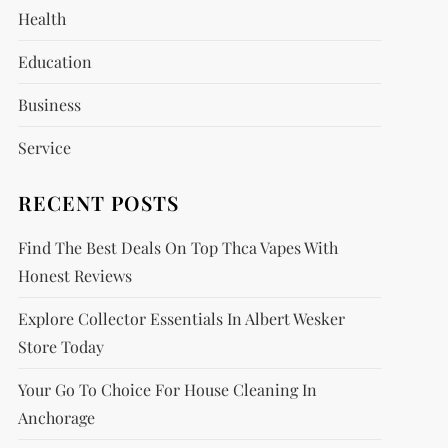
Health
Education
Business
Service
RECENT POSTS
Find The Best Deals On Top Thca Vapes With
Honest Reviews
Explore Collector Essentials In Albert Wesker
Store Today
Your Go To Choice For House Cleaning In
Anchorage