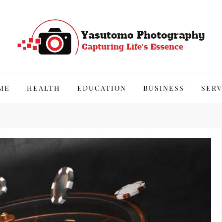
hy
ME
HEALTH
EDUCATION
BUSINESS
SERV