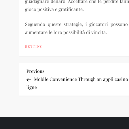
guadagnare denaro. Accettare che le perdite fann
gioco positiva e gratificante.
Seguendo queste strategie, i giocatori posson
aumentare le loro possibilità di vincita.
BETTING
P
Previous
Previous
Post
Mobile Convenience Through an appli casino
o
ligne
s
t
n