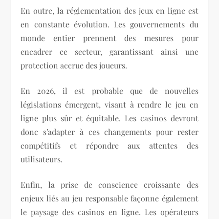
En outre, la réglementation des jeux en ligne est
en constante évolution. Les gouvernements du
monde entier prennent des mesures pour
encadrer ce secteur, garantissant ainsi une
protection accrue des joueurs.
En 2026, il est probable que de nouvelles
législations émergent, visant à rendre le jeu en
ligne plus sûr et équitable. Les casinos devront
donc s’adapter à ces changements pour rester
compétitifs et répondre aux attentes des
utilisateurs.
Enfin, la prise de conscience croissante des
enjeux liés au jeu responsable façonne également
le paysage des casinos en ligne. Les opérateurs