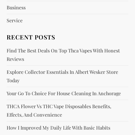
Business
t
Service
i
RECENT POSTS
o
Find The Best Deals On Top Thca Vapes With Honest
n
Reviews
Explore Collector Essentials In Albert Wesker Store
Today
Your Go To Choice For House Cleaning In Anchorage
THCA Flower Vs THC Vape Disposables Benefits,
Effects, And Convenience
How I Improved My Daily Life With Basic Habits