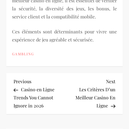
meilleur casino en ligne, il est essentiel de vérifier
la sécurité, la diversité des jeux, les bonus, le
service client et la compatibilité mobile.
Ces éléments sont déterminants pour vivre une
expérience de jeu agréable et sécurisée.
GAMBLING
P
Previous
Next
Previous
Next
Post
Post
Casino en Ligne
Les Critères D’un
o
Trends You Cannot
Meilleur Casino En
Ignore in 2026
Ligne
s
t