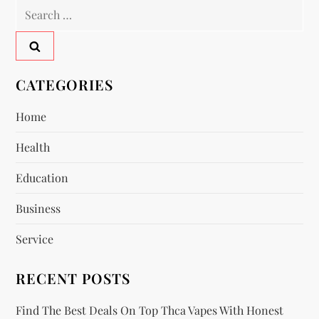
Search
n
for:
a
v
CATEGORIES
i
Home
Health
g
Education
a
Business
t
Service
i
RECENT POSTS
o
Find The Best Deals On Top Thca Vapes With Honest