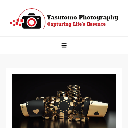
Skip
to
content
Yasutomo Photography
Capturing Life's Essence