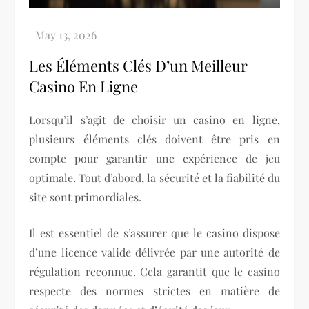
Les Éléments Clés D’un Meilleur
Casino En Ligne
Lorsqu’il s’agit de choisir un casino en ligne,
plusieurs éléments clés doivent être pris en
compte pour garantir une expérience de jeu
optimale. Tout d’abord, la sécurité et la fiabilité du
site sont primordiales.
Il est essentiel de s’assurer que le casino dispose
d’une licence valide délivrée par une autorité de
régulation reconnue. Cela garantit que le casino
respecte des normes strictes en matière de